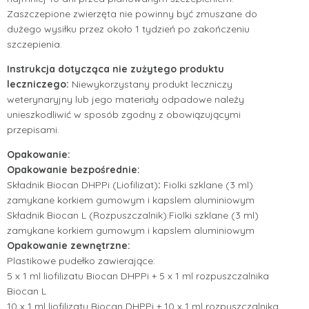
Zaszczepione zwierzęta nie powinny być zmuszane do
dużego wysiłku przez około 1 tydzień po zakończeniu
szczepienia.
Instrukcja dotycząca nie zużytego produktu
leczniczego:
Niewykorzystany produkt leczniczy
weterynaryjny lub jego materiały odpadowe należy
unieszkodliwić w sposób zgodny z obowiązującymi
przepisami.
Opakowanie:
Opakowanie bezpośrednie:
Składnik Biocan DHPPi (Liofilizat)
:
Fiolki szklane (3 ml)
zamykane korkiem gumowym i kapslem aluminiowym
Składnik Biocan L (Rozpuszczalnik):Fiolki szklane (3 ml)
zamykane korkiem gumowym i kapslem aluminiowym
Opakowanie zewnętrzne:
Plastikowe pudełko zawierające:
5 x 1 ml liofilizatu Biocan DHPPi + 5 x 1 ml rozpuszczalnika
Biocan L
10 x 1 ml liofilizatu Biocan DHPPi + 10 x 1 ml rozpuszczalnika