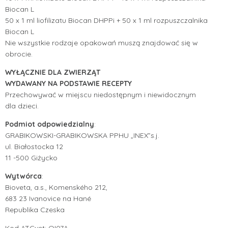
Biocan L
50 x 1 ml liofilizatu Biocan DHPPi + 50 x 1 ml rozpuszczalnika
Biocan L
Nie wszystkie rodzaje opakowań muszą znajdować się w
obrocie.
WYŁĄCZNIE DLA ZWIERZĄT
WYDAWANY NA PODSTAWIE RECEPTY
Przechowywać w miejscu niedostępnym i niewidocznym
dla dzieci.
Podmiot odpowiedzialny
:
GRABIKOWSKI-GRABIKOWSKA PPHU „INEX”s.j.
ul. Białostocka 12
11 -500 Giżycko
Wytwórca
:
Bioveta, a.s., Komenského 212,
683 23 Ivanovice na Hané
Republika Czeska
Kod ATCvet: QI07A