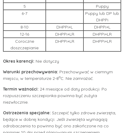
5
Puppy
6-7
Puppy lub DP lub
DHPPi
8-10
DHPPi+L
DHPPi+L
12-16
DHPPi+LR
DHPPi+LR
Coroczne
DHPPi+LR
DHPPi+LR
doszczepianie
Okres karencji:
Nie dotyczy
Warunki przechowywania:
Przechowywać w ciemnym
o
miejscu, w temperaturze 2-8
C. Nie zamrażać.
Termin ważności:
24 miesiące od daty produkcji. Po
rozpuszczeniu szczepionka powinna być zużyta
niezwłocznie.
Ostrzeżenia specjalne:
Szczepić tylko zdrowe zwierzęta,
będące w dobrej kondycji. Jeśli zwierzęta wymagają
odrobaczenia to powinno być ono zakończone na co
najmniej 10 dni przed planowanym szczepieniem.