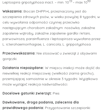
7,0
9,0
Leptospira gripotyphosa inact. – min. 10
– max 10
Wskazania:
Biocan DHPPi+L przeznaczony jest do
szczepienia zdrowych psów, w wieku powyżej 8 tygodni, w
celu wywołania odporności czynnej przeciwko
następującym chorobom zakaźnym: nosówka, zakaźne
zapalenie wątroby, zakaźne zapalenie gardła i krtani,
parwowiroza, parainfluenza i leptospiroza wywołana przez
L. icterohaemorrhagiae, L. canicola, L. grippotyphosa.
Przeciwwskazania:
Nie stosować u zwierząt z objawami
gorączki.
Działania niepożądane:
W miejscu iniekcji może dojść do
niewielkiej reakcji miejscowej (wielkości ziarna grochu),
przemijającej samoistnie w okresie 3 tygodni. Wyjątkowo
może wystąpić reakcja nadwrażliwości.
Docelowe gatunki zwierząt:
Pies
Dawkowanie, droga podania, zalecenia dla
prawidłowego podania:
Przygotowanie szczepionki: