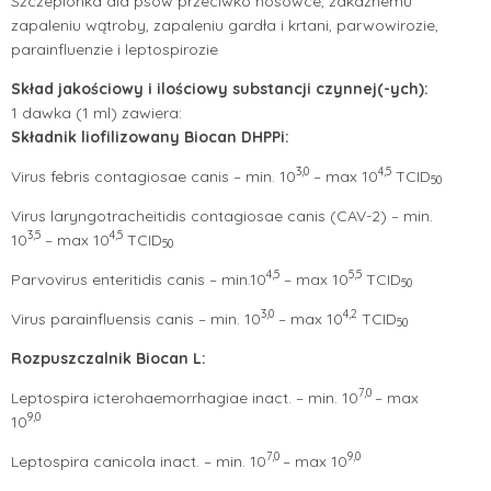
Szczepionka dla psów przeciwko nosówce, zakaźnemu
zapaleniu wątroby, zapaleniu gardła i krtani, parwowirozie,
parainfluenzie i leptospirozie
Skład jakościowy i ilościowy substancji czynnej(-ych):
1 dawka (1 ml) zawiera:
Składnik liofilizowany Biocan DHPPi:
3,0
4,5
Virus febris contagiosae canis – min. 10
– max 10
TCID
50
Virus laryngotracheitidis contagiosae canis (CAV-2) – min.
3,5
4,5
10
– max 10
TCID
50
4,5
5,5
Parvovirus enteritidis canis – min.10
– max 10
TCID
50
3,0
4,2
Virus parainfluensis canis – min. 10
– max 10
TCID
50
Rozpuszczalnik Biocan L:
7,0
Leptospira icterohaemorrhagiae inact. – min. 10
– max
9,0
10
7,0
9,0
Leptospira canicola inact. – min. 10
– max 10