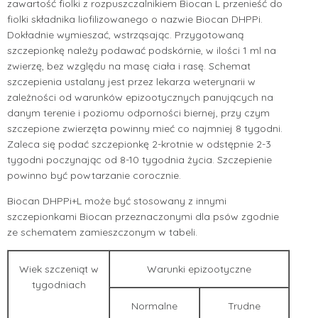
zawartość fiolki z rozpuszczalnikiem Biocan L przenieść do
fiolki składnika liofilizowanego o nazwie Biocan DHPPi.
Dokładnie wymieszać, wstrząsając. Przygotowaną
szczepionkę należy podawać podskórnie, w ilości 1 ml na
zwierzę, bez względu na masę ciała i rasę. Schemat
szczepienia ustalany jest przez lekarza weterynarii w
zależności od warunków epizootycznych panujących na
danym terenie i poziomu odporności biernej, przy czym
szczepione zwierzęta powinny mieć co najmniej 8 tygodni.
Zaleca się podać szczepionkę 2-krotnie w odstępnie 2-3
tygodni poczynając od 8-10 tygodnia życia. Szczepienie
powinno być powtarzanie corocznie.
Biocan DHPPi+L może być stosowany z innymi
szczepionkami Biocan przeznaczonymi dla psów zgodnie
ze schematem zamieszczonym w tabeli.
Wiek szczeniąt w
Warunki epizootyczne
tygodniach
Normalne
Trudne