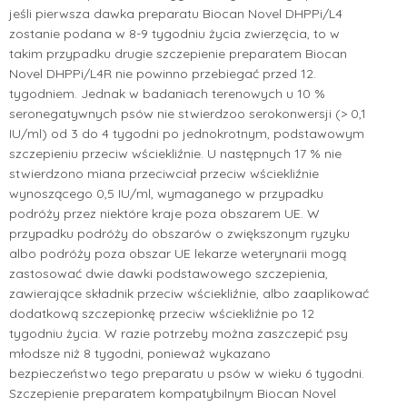
jeśli pierwsza dawka preparatu Biocan Novel DHPPi/L4
zostanie podana w 8-9 tygodniu życia zwierzęcia, to w
takim przypadku drugie szczepienie preparatem Biocan
Novel DHPPi/L4R nie powinno przebiegać przed 12.
tygodniem. Jednak w badaniach terenowych u 10 %
seronegatywnych psów nie stwierdzoo serokonwersji (> 0,1
IU/ml) od 3 do 4 tygodni po jednokrotnym, podstawowym
szczepieniu przeciw wściekliźnie. U następnych 17 % nie
stwierdzono miana przeciwciał przeciw wściekliźnie
wynoszącego 0,5 IU/ml, wymaganego w przypadku
podróży przez niektóre kraje poza obszarem UE. W
przypadku podróży do obszarów o zwiększonym ryzyku
albo podróży poza obszar UE lekarze weterynarii mogą
zastosować dwie dawki podstawowego szczepienia,
zawierające składnik przeciw wściekliźnie, albo zaaplikować
dodatkową szczepionkę przeciw wściekliźnie po 12
tygodniu życia. W razie potrzeby można zaszczepić psy
młodsze niż 8 tygodni, ponieważ wykazano
bezpieczeństwo tego preparatu u psów w wieku 6 tygodni.
Szczepienie preparatem kompatybilnym Biocan Novel