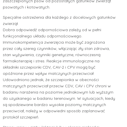
zaszczepionych psów od pozostałych gatunków zwierząt
psowatych i kotowatych.
Specjalne ostrzeżenia dla każdego z docelowych gatunków
zwierząt
Dobra odpowiedź odpornościowa zależy od w pełni
funkcjonalnego układu odpornościowego.
Immunokompetencja zwierzęcia może być zagrożona
przez cały szereg czynników, włączając zły stan zdrowia,
stan wyżywienia, czynniki genetyczne, równoczesną
farmakoterapię i stres. Reakcje immunologiczne na
składniki szczepionki CDV, CAV-2 i CPV mogą być
opóźnione przez wpływ matczynych przeciwciał.
Udowodniono jednak, że szczepionka w obecności
matczynych przeciwciał przeciw CDV, CAV i CPV chroni w
badaniu narażenia na poziomie jednakowym lub wyższym
do uzyskanego w badaniu terenowym. W sytuacjach, kiedy
są spodziewane bardzo wysokie poziomy matczynych
przeciwciał, należy w odpowiedni sposób zaplanować
protokół szczepień.