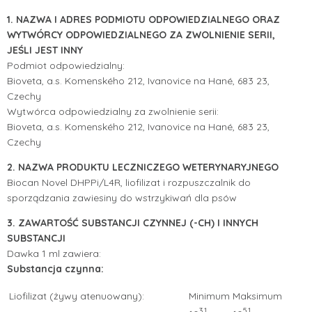
1. NAZWA I ADRES PODMIOTU ODPOWIEDZIALNEGO ORAZ
WYTWÓRCY ODPOWIEDZIALNEGO ZA ZWOLNIENIE SERII,
JEŚLI JEST INNY
Podmiot odpowiedzialny:
Bioveta, a.s. Komenského 212, Ivanovice na Hané, 683 23,
Czechy
Wytwórca odpowiedzialny za zwolnienie serii:
Bioveta, a.s. Komenského 212, Ivanovice na Hané, 683 23,
Czechy
2. NAZWA PRODUKTU LECZNICZEGO WETERYNARYJNEGO
Biocan Novel DHPPi/L4R, liofilizat i rozpuszczalnik do
sporządzania zawiesiny do wstrzykiwań dla psów
3. ZAWARTOŚĆ SUBSTANCJI CZYNNEJ (-CH) I INNYCH
SUBSTANCJI
Dawka 1 ml zawiera:
Substancja czynna:
Liofilizat (żywy atenuowany):
Minimum
Maksimum
3,1
5,1