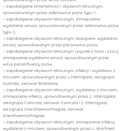
– zapobieganie śmiertelności i objawom klinicznym,
spowodowanym przez adenowirus psów typu 1,
– zapobieganie objawom klinicznym, zmniejszenie
wydalania wirusa, spowodowanym przez adenowirus psów
typu 2,
– zapobieganie objawom klinicznym, leukopenii, wydalania
wirusa, spowodowanym przez parwowirus psów,
– zapobieganie objawom klinicznym (wyciek z nosa i oczu),
zmniejszenie wydalania wirusa, spowodowanym przez
wirus parainfluenzy psów,
– zapobieganie objawom klinicznym, infekcji i wydalaniu z
moczem, spowodowanym przez
L.interrogans
, serogrupa
Australis, serowar Bratislava,
– zapobieganie objawom klinicznym, wydalaniu z moczem,
zmniejszenie infekcji, spowodowanym przez
L. interrogans
,
serogrupa Canicola, serowar Canicola i
L. interrogans
,
serogrupa Icterohaemorrhagiae, serowar
Icterohaemorrhagiae,
– zapobieganie objawom klinicznym, zmniejszenie infekcji,
wydalania z moczem, spowodowanym przez
L. kirschneri
,