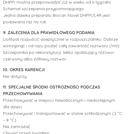
DHPPi można przeprowadzić już w wieku od 6 tygodni.
Schemat szczepienia przypominającego:
Jedna dawka preparatu Biocan Novel DHPPi/L4R jest
podawana raz na rok.
9. ZALECENIA DLA PRAWIDŁOWEGO PODANIA
Liofilizat rozpuścić aseptycznie w rozpuszczalniku. Dobrze
wstrząsnąć i od razu podać całą zawartość roztworu (1ml).
Szczepionka po rekonstytucji: lekko opalizujący róźowo-
czerwony albo źółtawy roztwór
10. OKRES KARENCJI
Nie dotyczy
11. SPECJALNE ŚRODKI OSTROŻNOŚCI PODCZAS
PRZECHOWYWANIA
Przechowywać w miejscu niewidocznym i niedostępnym
dla dzieci.
Przechowywać i transportować w stanie schłodzonym (2 ˚C
– 8 ˚C).
Nie zamrażać.
Chronić przed światłem.