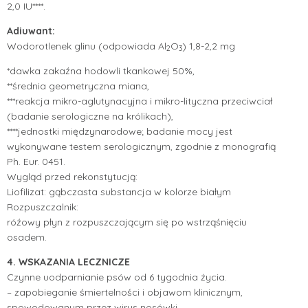
2,0 IU****.
Adiuwant:
Wodorotlenek glinu (odpowiada Al
O
) 1,8-2,2 mg
2
3
*dawka zakaźna hodowli tkankowej 50%,
**średnia geometryczna miana,
***reakcja mikro-aglutynacyjna i mikro-lityczna przeciwciał
(badanie serologiczne na królikach),
****jednostki międzynarodowe; badanie mocy jest
wykonywane testem serologicznym, zgodnie z monografią
Ph. Eur. 0451.
Wygląd przed rekonstytucją:
Liofilizat: gąbczasta substancja w kolorze białym
Rozpuszczalnik:
róźowy płyn z rozpuszczającym się po wstrząśnięciu
osadem.
4. WSKAZANIA LECZNICZE
Czynne uodparnianie psów od 6 tygodnia życia.
– zapobieganie śmiertelności i objawom klinicznym,
spowodowanym przez wirus nosówki,