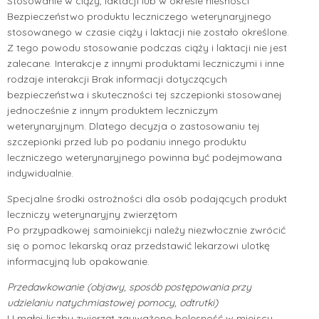
Stosowanie w ciąży, laktacji lub w okresie nieśności
Bezpieczeństwo produktu leczniczego weterynaryjnego
stosowanego w czasie ciąży i laktacji nie zostało określone.
Z tego powodu stosowanie podczas ciąży i laktacji nie jest
zalecane. Interakcje z innymi produktami leczniczymi i inne
rodzaje interakcji Brak informacji dotyczących
bezpieczeństwa i skuteczności tej szczepionki stosowanej
jednocześnie z innym produktem leczniczym
weterynaryjnym. Dlatego decyzja o zastosowaniu tej
szczepionki przed lub po podaniu innego produktu
leczniczego weterynaryjnego powinna być podejmowana
indywidualnie.
Specjalne środki ostrożności dla osób podających produkt
leczniczy weterynaryjny zwierzętom
Po przypadkowej samoiniekcji należy niezwłocznie zwrócić
się o pomoc lekarską oraz przedstawić lekarzowi ulotkę
informacyjną lub opakowanie.
Przedawkowanie (objawy, sposób postępowania przy
udzielaniu natychmiastowej pomocy, odtrutki)
U małej liczby zwierząt zauważono bolesność w miejscu