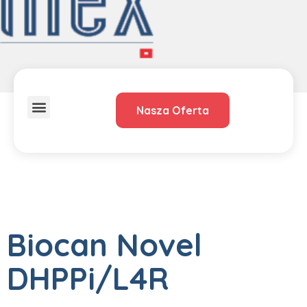
Nasza Oferta
O Nas
Dystrybucja – przedstawiciele
Biocan Novel
DHPPi/L4R