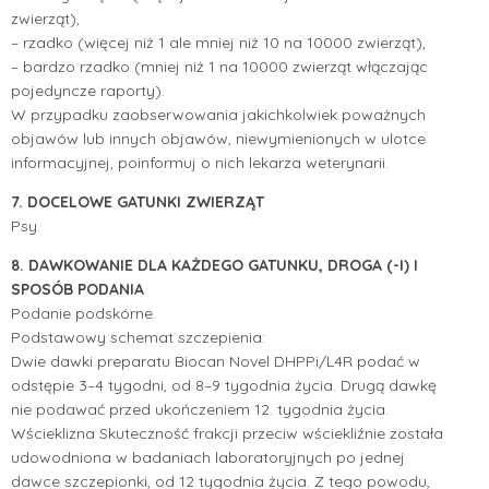
zwierząt),
– rzadko (więcej niż 1 ale mniej niż 10 na 10000 zwierząt),
– bardzo rzadko (mniej niż 1 na 10000 zwierząt włączając
pojedyncze raporty).
W przypadku zaobserwowania jakichkolwiek poważnych
objawów lub innych objawów, niewymienionych w ulotce
informacyjnej, poinformuj o nich lekarza weterynarii.
7. DOCELOWE GATUNKI ZWIERZĄT
Psy.
8. DAWKOWANIE DLA KAŻDEGO GATUNKU, DROGA (-I) I
SPOSÓB PODANIA
Podanie podskórne.
Podstawowy schemat szczepienia:
Dwie dawki preparatu Biocan Novel DHPPi/L4R podać w
odstępie 3–4 tygodni, od 8–9 tygodnia życia. Drugą dawkę
nie podawać przed ukończeniem 12. tygodnia życia.
Wścieklizna Skuteczność frakcji przeciw wściekliźnie została
udowodniona w badaniach laboratoryjnych po jednej
dawce szczepionki, od 12 tygodnia życia. Z tego powodu,