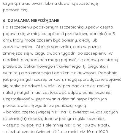
czynną, na adiuwant lub na dowolną substancję
pomocniczą.
6. DZIAŁANIA NIEPOŻĄDANE
Po szczepieniu podskórnym szczepionką u psów często
pojawia się w miejscu aplikacji przejściowy obrzęk (do 5
cm), który może czasem być bolesny, ciepły lub
zaczerwieniony. Obrzęk sam znika, albo wyraźnie
zmniejsza się w ciągu dwóch tygodni po szczepieniu. W
rzadkich przypadkach mogą pojawić się objawy ze strony
przewodu pokarmowego i trawiennego, tj. biegunka i
wymioty albo anoreksja i obniżenie aktywności. Podobnie
jak przy innych szczepionkach, mogą sporadycznie pojawić
się reakcje nadwrażliwości. W przypadku takiej reakcji
należy natychmiast zastosować odpowiednie leczenie.
Częstotliwość występowania działań niepożądanych
przedstawia się zgodnie z poniższą regułą:
– bardzo często (więcej niż 1 na 10 zwierząt wykazujących
działanie(a) niepożądane w jednym cyklu leczenia),
– często (więcej niż 1 ale mniej niż 10 na 100 zwierząt),
– niezbyt często (więcej niż 1 ale mniej niż 10 na 1000