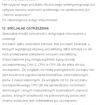
Nie używać tego produktu leczniczego weterynaryjnego po
upływie terminu ważności podanego na opakowaniu po
„Termin ważności“.
Po rekonstytucji zużyć natychmiast.
12. SPECJALNE OSTRZEŻENIA
Specjalne środki ostrożności dotyczące stosowania u
zwierząt
Szczepić tylko zwierzęta zdrowe. Nie szczepić zwierząt, u
których występują objawy wścieklizny, albo istnieje co do
nich podejrzenie zakażenia wirusem wścieklizny.
Zaszczepione psy mogą wydalać żywy szczep
szczepionkowy CAV-2, CPiV a CPV-2b do kilka dni po
szczepieniu. Ze względu na niską patogenność szczepu nie
jest konieczne ograniczenie kontaktów zaszczepionych
psów z nieszczepionymi. Ze względu na to, że szczepu
szczepionkowego CPV-2b nie sprawdzano na kotach
domowych i innych mięsożernych zwierzętach (oprócz
psów), których wrażliwość na parwowirusy psów jest
znana, polecane jest oddzielenie po szczepieniu