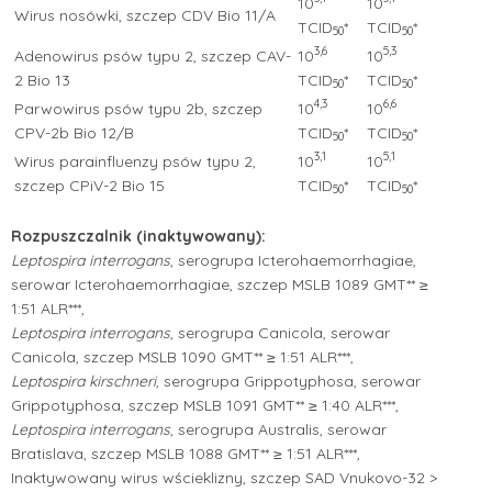
10
10
Wirus nosówki, szczep CDV Bio 11/A
TCID
*
TCID
*
50
50
3,6
5,3
Adenowirus psów typu 2, szczep CAV-
10
10
2 Bio 13
TCID
*
TCID
*
50
50
4,3
6,6
Parwowirus psów typu 2b, szczep
10
10
CPV-2b Bio 12/B
TCID
*
TCID
*
50
50
3,1
5,1
Wirus parainfluenzy psów typu 2,
10
10
szczep CPiV-2 Bio 15
TCID
*
TCID
*
50
50
Rozpuszczalnik (inaktywowany):
Leptospira interrogans
, serogrupa Icterohaemorrhagiae,
serowar Icterohaemorrhagiae, szczep MSLB 1089 GMT** ≥
1:51 ALR***,
Leptospira interrogans
, serogrupa Canicola, serowar
Canicola, szczep MSLB 1090 GMT** ≥ 1:51 ALR***,
Leptospira kirschneri
, serogrupa Grippotyphosa, serowar
Grippotyphosa, szczep MSLB 1091 GMT** ≥ 1:40 ALR***,
Leptospira interrogans
, serogrupa Australis, serowar
Bratislava, szczep MSLB 1088 GMT** ≥ 1:51 ALR***,
Inaktywowany wirus wścieklizny, szczep SAD Vnukovo-32 >