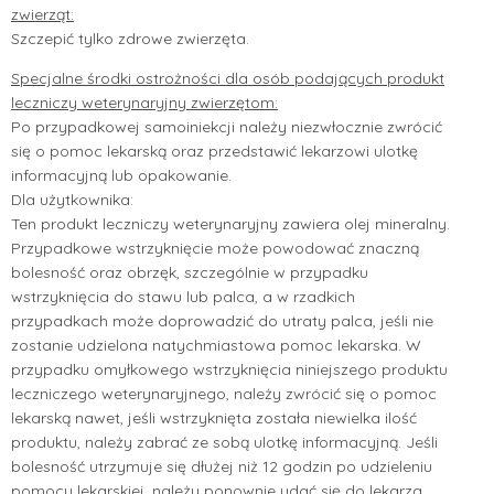
zwierząt:
Szczepić tylko zdrowe zwierzęta.
Specjalne środki ostrożności dla osób podających produkt
leczniczy weterynaryjny zwierzętom:
Po przypadkowej samoiniekcji należy niezwłocznie zwrócić
się o pomoc lekarską oraz przedstawić lekarzowi ulotkę
informacyjną lub opakowanie.
Dla użytkownika:
Ten produkt leczniczy weterynaryjny zawiera olej mineralny.
Przypadkowe wstrzyknięcie może powodować znaczną
bolesność oraz obrzęk, szczególnie w przypadku
wstrzyknięcia do stawu lub palca, a w rzadkich
przypadkach może doprowadzić do utraty palca, jeśli nie
zostanie udzielona natychmiastowa pomoc lekarska. W
przypadku omyłkowego wstrzyknięcia niniejszego produktu
leczniczego weterynaryjnego, należy zwrócić się o pomoc
lekarską nawet, jeśli wstrzyknięta została niewielka ilość
produktu, należy zabrać ze sobą ulotkę informacyjną. Jeśli
bolesność utrzymuje się dłużej niż 12 godzin po udzieleniu
pomocy lekarskiej, należy ponownie udać się do lekarza.