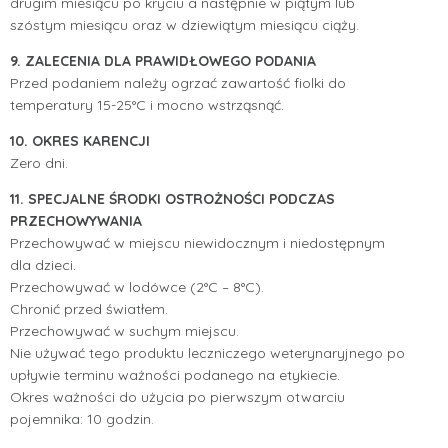
drugim miesiącu po kryciu a następnie w piątym lub
szóstym miesiącu oraz w dziewiątym miesiącu ciąży.
9. ZALECENIA DLA PRAWIDŁOWEGO PODANIA
Przed podaniem należy ogrzać zawartość fiolki do
temperatury 15-25°C i mocno wstrząsnąć.
10. OKRES KARENCJI
Zero dni.
11. SPECJALNE ŚRODKI OSTROŻNOŚCI PODCZAS
PRZECHOWYWANIA
Przechowywać w miejscu niewidocznym i niedostępnym
dla dzieci.
Przechowywać w lodówce (2°C – 8°C).
Chronić przed światłem.
Przechowywać w suchym miejscu.
Nie używać tego produktu leczniczego weterynaryjnego po
upływie terminu ważności podanego na etykiecie.
Okres ważności do użycia po pierwszym otwarciu
pojemnika: 10 godzin.