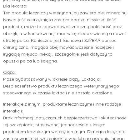
Dla lekarza:
Ten produkt leczniczy weterynaryjny zawiera olej mineralny.
Nawet jeśli wstrzyknięta została bardzo niewielka ilość
produktu, może to spowodować znaczną bolesność oraz
obrzęk, a w konsekwencji martwicę niedokrwienną a nawet
utratę palca. Konieczna jest fachowa i SZYBKA pomoc
chirurgiczna, mogąca obejmować wczesne nacięcie i
irygację miejsca iniekcji, szczególnie, jeśli dotyczy to
opuszki palca lub ścięgna.
Ciąża:
Może być stosowany w okresie ciąży. Laktacja:
Bezpieczeństwo produktu leczniczego weterynaryjnego
stosowanego w czasie laktacji nie zostało określone.
Interakcje z innymi produktami leczniczymi i inne rodzaje
interakcji:
Brak informacji dotyczących bezpieczeństwa i skuteczności
tej szczepionki, stosowanej jednocześnie z innym
produktem leczniczym weterynaryjnym. Dlatego decyzja o
zastosowaniu tej szczepionki przed lub po podaniu innego