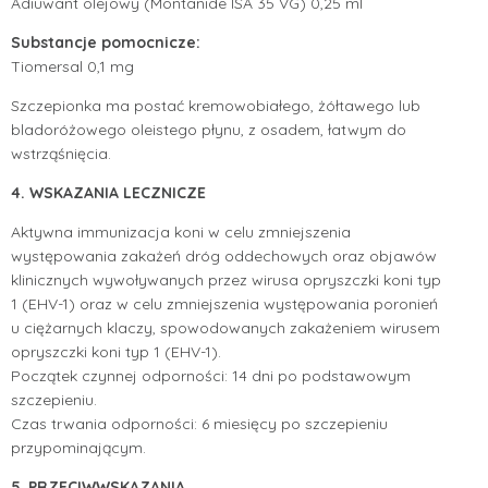
Adiuwant olejowy (Montanide ISA 35 VG) 0,25 ml
Substancje pomocnicze:
Tiomersal 0,1 mg
Szczepionka ma postać kremowobiałego, żółtawego lub
bladoróżowego oleistego płynu, z osadem, łatwym do
wstrząśnięcia.
4. WSKAZANIA LECZNICZE
Aktywna immunizacja koni w celu zmniejszenia
występowania zakażeń dróg oddechowych oraz objawów
klinicznych wywoływanych przez wirusa opryszczki koni typ
1 (EHV-1) oraz w celu zmniejszenia występowania poronień
u ciężarnych klaczy, spowodowanych zakażeniem wirusem
opryszczki koni typ 1 (EHV-1).
Początek czynnej odporności: 14 dni po podstawowym
szczepieniu.
Czas trwania odporności: 6 miesięcy po szczepieniu
przypominającym.
5. PRZECIWWSKAZANIA