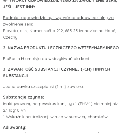
WYTWÓRCY ODPOWIEDZIALNEGO ZA ZWOLNIENIE SERII,
JEŚLI JEST INNY
Podmiot odpowiedzialny i wytwórca odpowiedzialny za
zwolnienie serii:
Bioveta, a. s., Komenského 212, 683 23 Ivanovice na Hané,
Czechy
2. NAZWA PRODUKTU LECZNICZEGO WETERYNARYJNEGO
BioEquin H emulsja do wstrzykiwań dla koni
3. ZAWARTOŚĆ SUBSTANCJI CZYNNEJ (-CH) I INNYCH
SUBSTANCJI
Jedna dawka szczepionki (1 ml) zawiera:
Substancje czynne:
Inaktywowany herpeswirus koni, typ 1 (EHV-1) nie mniej niż
1
2,1 log10 VNI
1 Wskaźnik neutralizacji wirusa w surowicy chomików
Adiuwanty: