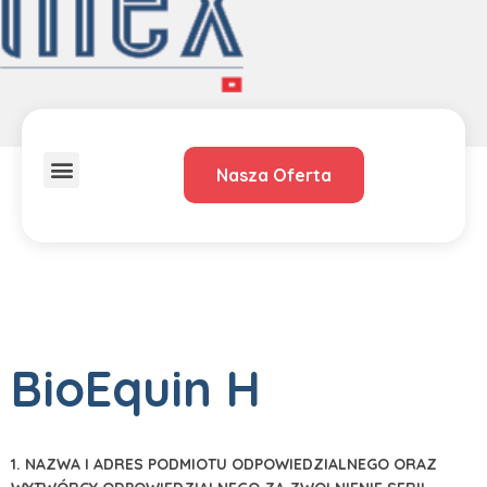
Nasza Oferta
O Nas
Dystrybucja – przedstawiciele
BioEquin H
1. NAZWA I ADRES PODMIOTU ODPOWIEDZIALNEGO ORAZ