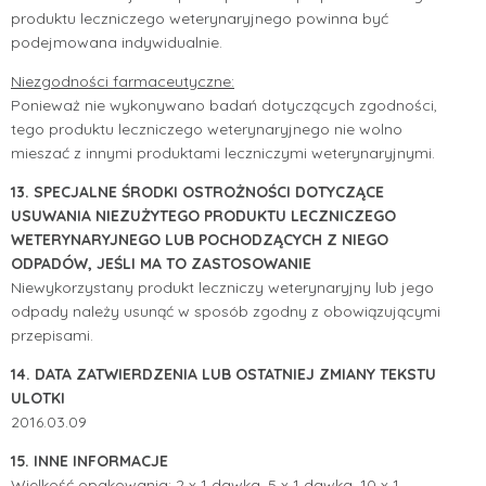
produktu leczniczego weterynaryjnego powinna być
podejmowana indywidualnie.
Niezgodności farmaceutyczne:
Ponieważ nie wykonywano badań dotyczących zgodności,
tego produktu leczniczego weterynaryjnego nie wolno
mieszać z innymi produktami leczniczymi weterynaryjnymi.
13. SPECJALNE ŚRODKI OSTROŻNOŚCI DOTYCZĄCE
USUWANIA NIEZUŻYTEGO PRODUKTU LECZNICZEGO
WETERYNARYJNEGO LUB POCHODZĄCYCH Z NIEGO
ODPADÓW, JEŚLI MA TO ZASTOSOWANIE
Niewykorzystany produkt leczniczy weterynaryjny lub jego
odpady należy usunąć w sposób zgodny z obowiązującymi
przepisami.
14. DATA ZATWIERDZENIA LUB OSTATNIEJ ZMIANY TEKSTU
ULOTKI
2016.03.09
15. INNE INFORMACJE
Wielkość opakowania: 2 x 1 dawka, 5 x 1 dawka, 10 x 1