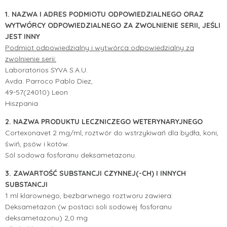
1. NAZWA I ADRES PODMIOTU ODPOWIEDZIALNEGO ORAZ
WYTWÓRCY ODPOWIEDZIALNEGO ZA ZWOLNIENIE SERII, JEŚLI
JEST INNY
Podmiot odpowiedzialny i wytwórca odpowiedzialny za
zwolnienie serii:
Laboratorios SYVA S.A.U.
Avda. Parroco Pablo Diez,
49-57(24010) Leon
Hiszpania
2. NAZWA PRODUKTU LECZNICZEGO WETERYNARYJNEGO
Cortexonavet 2 mg/ml, roztwór do wstrzykiwań dla bydła, koni,
świń, psów i kotów.
Sól sodowa fosforanu deksametazonu.
3. ZAWARTOŚĆ SUBSTANCJI CZYNNEJ(-CH) I INNYCH
SUBSTANCJI
1 ml klarownego, bezbarwnego roztworu zawiera:
Deksametazon (w postaci soli sodowej fosforanu
deksametazonu) 2,0 mg