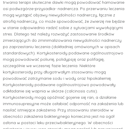
trwania terapii skuteczne dawki mogą powodować hamowanie
osi podwzgórze-przysadka- nadnercza. Po przerwaniu leczenia
mogą wystąpić objawy niewydolności nadnerczy, łącznie z
atrofią nadnerczy, co może spowodować, że zwierzę nie będzie
w stanie odpowiednio radzić sobie z sytuacjami wywołującymi
stres. Dlatego też należy rozważyć zastosowanie środków
zmierzających do zminimalizowania niewydolności nadnerczy
po zaprzestaniu leczenia (dokładniej omówionych w opisach
standardowych). Kortykosteroidy podawane ogólnoustrojowo
mogą powodować poliurię, polidypsję oraz polifagię,
szczególnie we wczesnej fazie leczenia. Niektóre
kortykosteroidy przy długotrwałym stosowaniu mogą
powodować zatrzymanie sodu i wody oraz hipokaliemię.
Kortykosteroidy podawane ogólnoustrojowo powodowały
odkładanie się wapnia w skórze (calcinosis cutis).
Kortykosteroidy mogą opóźniać gojenie się ran, a działanie
immunosupresyjne może osłabiać odporność na zakażenia lub
nasilać istniejące zakażenia. Przy stosowaniu steroidów w
obecności zakażenia bakteryjnego konieczna jest na ogół
osłona w postaci leku przeciwbakteryjnego. W obecności
zakażenia wirusowego steroidy mogą nasilać lub przyspieszać