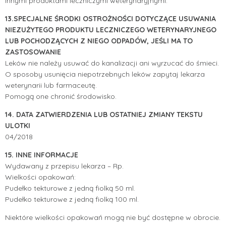
innymi produktami leczniczymi weterynaryjnymi.
13.SPECJALNE ŚRODKI OSTROŻNOŚCI DOTYCZĄCE USUWANIA
NIEZUŻYTEGO PRODUKTU LECZNICZEGO WETERYNARYJNEGO
LUB POCHODZĄCYCH Z NIEGO ODPADÓW, JEŚLI MA TO
ZASTOSOWANIE
Leków nie należy usuwać do kanalizacji ani wyrzucać do śmieci.
O sposoby usunięcia niepotrzebnych leków zapytaj lekarza
weterynarii lub farmaceutę.
Pomogą one chronić środowisko.
14. DATA ZATWIERDZENIA LUB OSTATNIEJ ZMIANY TEKSTU
ULOTKI
04/2018
15. INNE INFORMACJE
Wydawany z przepisu lekarza – Rp.
Wielkości opakowań:
Pudełko tekturowe z jedną fiolką 50 ml.
Pudełko tekturowe z jedną fiolką 100 ml.
Niektóre wielkości opakowań mogą nie być dostępne w obrocie.