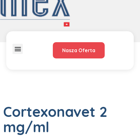
Nasza Oferta
O Nas
Dystrybucja – przedstawiciele
Cortexonavet 2
mg/ml