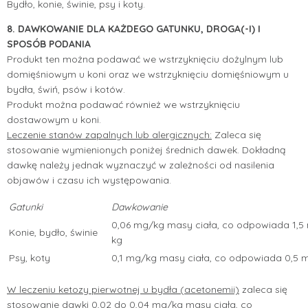
Bydło, konie, świnie, psy i koty.
8. DAWKOWANIE DLA KAŻDEGO GATUNKU, DROGA(-I) I
SPOSÓB PODANIA
Produkt ten można podawać we wstrzyknięciu dożylnym lub
domięśniowym u koni oraz we wstrzyknięciu domięśniowym u
bydła, świń, psów i kotów.
Produkt można podawać również we wstrzyknięciu
dostawowym u koni.
Leczenie stanów zapalnych lub alergicznych:
Zaleca się
stosowanie wymienionych poniżej średnich dawek. Dokładną
dawkę należy jednak wyznaczyć w zależności od nasilenia
objawów i czasu ich występowania.
Gatunki
Dawkowanie
0,06 mg/kg masy ciała, co odpowiada 1,5
Konie, bydło, świnie
kg
Psy, koty
0,1 mg/kg masy ciała, co odpowiada 0,5 m
W leczeniu ketozy pierwotnej u bydła (acetonemii)
zaleca się
stosowanie dawki 0,02 do 0,04 mg/kg masy ciała, co