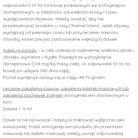
odpowiada 5-10 ml na krowę podawanym we wstrzyknięciu
domięśniowym, w zależności od wielkości krowy i czasu
występowania objawów. Należy uważać, aby nie
przedawkować produktu u rasy Channel Island. Jeżeli objawy
występują od pewnego czasu lub przy leczeniu nawrotu
choroby konieczne jest zastosowanie większych dawek.
Indukcja porodu
– w celu uniknięcia nadmiernej wielkości płodu i
obrzęku wymienia u bydła. Pojedyncze wstrzyknięcie
domięśniowe 0,04 mg/kg masy ciała, co odpowiada 10 ml na
krowę po upływie 260 dnia ciąży.
Poród występuje zazwyczaj w ciągu 48-72 godzin..
Leczenie zapalenia stawów, zapalenia kaletek maziowych lub
zapalenia pochewek ścięgien
wstrzyknięciem dostawowym u
koni.
Dawka 1 -5 ml
Dawki te nie są swoiste i należy je traktować wyłącznie jako
wskazówkę. Przed wstrzyknięciem produktu do przestrzeni
stawowej lub kaletki maziowej należy usunąć odpowiednią