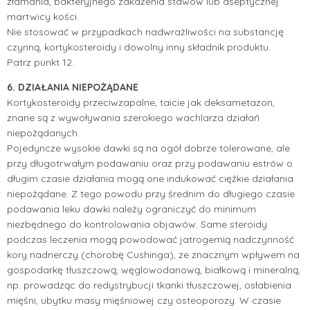
złamania, bakteryjnego zakażenia stawów lub aseptycznej
martwicy kości.
Nie stosować w przypadkach nadwrażliwości na substancję
czynną, kortykosteroidy i dowolny inny składnik produktu.
Patrz punkt 12.
6. DZIAŁANIA NIEPOŻĄDANE
Kortykosteroidy przeciwzapalne, taicie jak deksametazon,
znane są z wywoływania szerokiego wachlarza działań
niepożądanych.
Pojedyncze wysokie dawki są na ogół dobrze tolerowane, ale
przy długotrwałym podawaniu oraz przy podawaniu estrów o
długim czasie działania mogą one indukować ciężkie działania
niepożądane. Z tego powodu przy średnim do długiego czasie
podawania leku dawki należy ograniczyć do minimum
niezbędnego do kontrolowania objawów. Same steroidy
podczas leczenia mogą powodować jatrogemią nadczynność
kory nadnerczy (chorobę Cushinga), ze znacznym wpływem na
gospodarkę tłuszczową, węglowodanową, białkową i mineralną,
np. prowadząc do redystrybucji tkanki tłuszczowej, osłabienia
mięśni, ubytku masy mięśniowej czy osteoporozy. W czasie