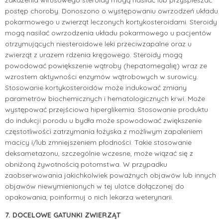
postęp choroby. Donoszono o występowaniu owrzodzeń układu
pokarmowego u zwierząt leczonych kortykosteroidami. Steroidy
mogą nasilać owrzodzenia układu pokarmowego u pacjentów
otrzymujących niesteroidowe leki przeciwzapalne oraz u
zwierząt z urazem rdzenia kręgowego. Steroidy mogą
powodować powiększenie wątroby (hepatomegalię) wraz ze
wzrostem aktywności enzymów wątrobowych w surowicy.
Stosowanie kortykosteroidów może indukować zmiany
parametrów biochemicznych i hematologicznych krwi. Może
występować przejściowa hiperglikemia. Stosowanie produktu
do indukcji porodu u bydła może spowodować zwiększenie
częstotliwości zatrzymania łożyska z możliwym zapaleniem
macicy i/lub zmniejszeniem płodności. Takie stosowanie
deksametazonu, szczególnie wczesne, może wiązać się z
obniżoną żywotnością potomstwa. W przypadku
zaobserwowania jakichkolwiek poważnych objawów lub innych
objawów niewymienionych w tej ulotce dołączonej do
opakowania, poinformuj o nich lekarza weterynarii.
7. DOCELOWE GATUNKI ZWIERZĄT