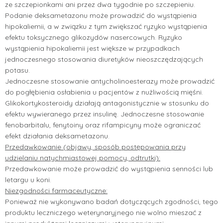
ze szczepionkami ani przez dwa tygodnie po szczepieniu.
Podanie deksametazonu może prowadzić do wystąpienia
hipokaliemii, a w związku z tym zwiększać ryzyko wystąpienia
efektu toksycznego glikozydów nasercowych. Ryzyko
wystąpienia hipokaliemii jest większe w przypadkach
jednoczesnego stosowania diuretyków nieoszczędzających
potasu.
Jednoczesne stosowanie antycholinoesterazy może prowadzić
do pogłębienia osłabienia u pacjentów z nużliwością mięśni.
Glikokortykosteroidy działają antagonistycznie w stosunku do
efektu wywieranego przez insulinę. Jednoczesne stosowanie
fenobarbitalu, fenytoiny oraz rifampicyny może ograniczać
efekt działania deksametazonu.
Przedawkowanie (objawy, sposób postępowania przy
udzielaniu natychmiastowej pomocy, odtrutki):
Przedawkowanie może prowadzić do wystąpienia senności lub
letargu u koni.
Niezgodności farmaceutyczne:
Ponieważ nie wykonywano badań dotyczących zgodności, tego
produktu leczniczego weterynaryjnego nie wolno mieszać z