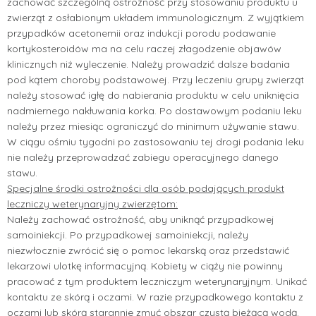
zachować szczególną ostrożność przy stosowaniu produktu u
zwierząt z osłabionym układem immunologicznym. Z wyjątkiem
przypadków acetonemii oraz indukcji porodu podawanie
kortykosteroidów ma na celu raczej złagodzenie objawów
klinicznych niż wyleczenie. Należy prowadzić dalsze badania
pod kątem choroby podstawowej. Przy leczeniu grupy zwierząt
należy stosować igłę do nabierania produktu w celu uniknięcia
nadmiernego nakłuwania korka. Po dostawowym podaniu leku
należy przez miesiąc ograniczyć do minimum używanie stawu.
W ciągu ośmiu tygodni po zastosowaniu tej drogi podania leku
nie należy przeprowadzać zabiegu operacyjnego danego
stawu.
Specjalne środki ostrożności dla osób podających produkt
leczniczy weterynaryjny zwierzętom:
Należy zachować ostrożność, aby uniknąć przypadkowej
samoiniekcji. Po przypadkowej samoiniekcji, należy
niezwłocznie zwrócić się o pomoc lekarską oraz przedstawić
lekarzowi ulotkę informacyjną. Kobiety w ciąży nie powinny
pracować z tym produktem leczniczym weterynaryjnym. Unikać
kontaktu ze skórą i oczami. W razie przypadkowego kontaktu z
oczami lub skórą starannie zmyć obszar czystą bieżącą wodą.