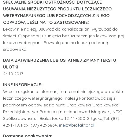
SPECJALNE ŚRODKI OSTROŻNOŚCI DOTYCZĄCE
USUWANIA NIEZUŻYTEGO PRODUKTU LECZNICZEGO
WETERYNARYJNEGO LUB POCHODZĄCYCH Z NIEGO
ODPADÓW, JEŚLI MA TO ZASTOSOWANIE:
Leków nie należy usuwać do kanalizacji ani wyrzucać do
śmieci. O sposoby usunięcia bezużytecznych leków zapytaj
lekarza weterynarii. Pozwolą one na lepszą ochronę
środowiska.
DATA ZATWIERDZENIA LUB OSTATNIEJ ZMIANY TEKSTU
ULOTKI:
24.10.2013
INNE INFORMACJE:
W celu uzyskania informacji na temat niniejszego produktu
leczniczego weterynaryjnego, należy kontaktować się z
podmiotem odpowiedzialnym:
Grabikowski-Grabikowska,
Przedsiębiorstwo Produkcyjno-Handlowo-
Usługowe „INEX”
Spółka Jawna,
ul. Białostocka 12,
11 -500 Giżycko,
Tel: (87)
4291719, Fax: (87) 4293864,
inex@biofaktor.pl
Dostępne opakowania: