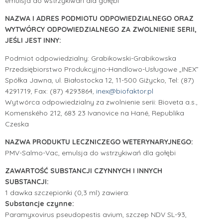
emulsja do wstrzykiwań dla gołębi
NAZWA I ADRES PODMIOTU ODPOWIEDZIALNEGO ORAZ
WYTWÓRCY ODPOWIEDZIALNEGO ZA ZWOLNIENIE SERII,
JEŚLI JEST INNY:
Podmiot odpowiedzialny:
Grabikowski-Grabikowska
Przedsiębiorstwo Produkcyjno-Handlowo-
Usługowe „INEX”
Spółka Jawna,
ul. Białostocka 12,
11-500 Giżycko,
Tel: (87)
4291719,
Fax: (87) 4293864,
inex@biofaktor.pl
Wytwórca odpowiedzialny za zwolnienie serii:
Bioveta a.s.,
Komenského 212,
683 23 Ivanovice na Hané,
Republika
Czeska
NAZWA PRODUKTU LECZNICZEGO WETERYNARYJNEGO:
PMV-Salmo-Vac, emulsja do wstrzykiwań dla gołębi
ZAWARTOŚĆ SUBSTANCJI CZYNNYCH I INNYCH
SUBSTANCJI:
1 dawka szczepionki (0,3 ml) zawiera:
Substancje czynne:
Paramyxovirus pseudopestis avium, szczep NDV SL-93,