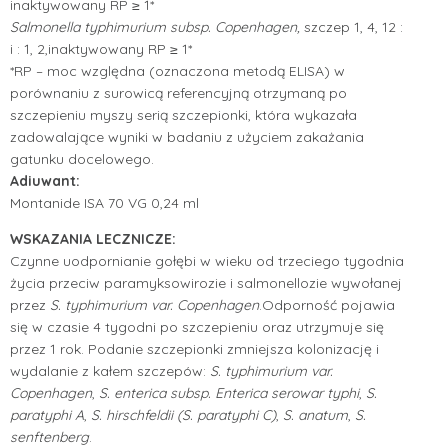
inaktywowany RP ≥ 1*
Salmonella typhimurium subsp. Copenhagen,
szczep 1, 4, 12 :
i : 1, 2,inaktywowany RP ≥ 1*
*RP – moc względna (oznaczona metodą ELISA) w
porównaniu z surowicą referencyjną otrzymaną po
szczepieniu myszy serią szczepionki, która wykazała
zadowalające wyniki w badaniu z użyciem zakażania
gatunku docelowego.
Adiuwant:
Montanide ISA 70 VG 0,24 ml
WSKAZANIA LECZNICZE:
Czynne uodpornianie gołębi w wieku od trzeciego tygodnia
życia przeciw paramyksowirozie i salmonellozie wywołanej
przez
S. typhimurium var. Copenhagen
.Odporność pojawia
się w czasie 4 tygodni po szczepieniu oraz utrzymuje się
przez 1 rok.
Podanie szczepionki zmniejsza kolonizację i
wydalanie z kałem szczepów:
S. typhimurium var.
Copenhagen
,
S. enterica subsp. Enterica serowar typhi
,
S.
paratyphi
A
,
S. hirschfeldii (S. paratyphi C)
,
S. anatum
,
S.
senftenberg
.