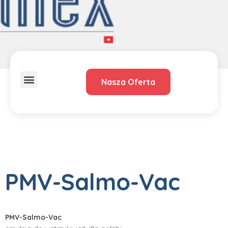
Nasza Oferta
O Nas
Dystrybucja – przedstawiciele
PMV-Salmo-Vac
PMV-Salmo-Vac