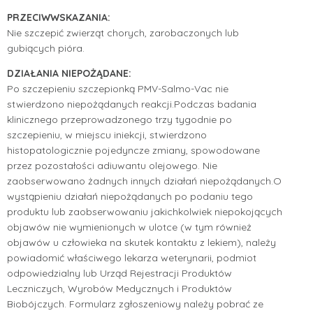
PRZECIWWSKAZANIA:
Nie szczepić zwierząt chorych, zarobaczonych lub
gubiących pióra.
DZIAŁANIA NIEPOŻĄDANE:
Po szczepieniu szczepionką PMV-Salmo-Vac nie
stwierdzono niepożądanych reakcji.
Podczas badania
klinicznego przeprowadzonego trzy tygodnie po
szczepieniu, w miejscu iniekcji, stwierdzono
histopatologicznie pojedyncze zmiany, spowodowane
przez pozostałości adiuwantu olejowego. Nie
zaobserwowano żadnych innych działań niepożądanych.
O
wystąpieniu działań niepożądanych po podaniu tego
produktu lub zaobserwowaniu jakichkolwiek niepokojących
objawów nie wymienionych w ulotce (w tym również
objawów u człowieka na skutek kontaktu z lekiem), należy
powiadomić właściwego lekarza weterynarii, podmiot
odpowiedzialny lub Urząd Rejestracji Produktów
Leczniczych, Wyrobów Medycznych i Produktów
Biobójczych. Formularz zgłoszeniowy należy pobrać ze