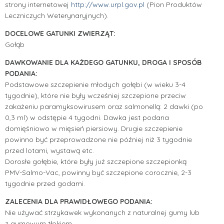
strony internetowej
http://www.urpl.gov.pl
(Pion Produktów
Leczniczych Weterynaryjnych).
DOCELOWE GATUNKI ZWIERZĄT:
Gołąb
DAWKOWANIE DLA KAŻDEGO GATUNKU, DROGA I SPOSÓB
PODANIA:
Podstawowe szczepienie młodych gołębi (w wieku 3-4
tygodnie), które nie były wcześniej szczepione przeciw
zakażeniu paramyksowirusem oraz salmonellą: 2 dawki (po
0,3 ml) w odstępie 4 tygodni. Dawka jest podana
domięśniowo w mięsień piersiowy. Drugie szczepienie
powinno być przeprowadzone nie później niż 3 tygodnie
przed lotami, wystawą etc.
Dorosłe gołębie, które były już szczepione szczepionką
PMV-Salmo-Vac, powinny być szczepione corocznie, 2-3
tygodnie przed godami.
ZALECENIA DLA PRAWIDŁOWEGO PODANIA:
Nie używać strzykawek wykonanych z naturalnej gumy lub
z gumowym tłokiem.