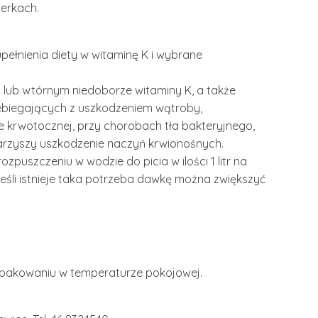
erkach.
pełnienia diety w witaminę K i wybrane
lub wtórnym niedoborze witaminy K, a także
ebiegających z uszkodzeniem wątroby,
zie krwotocznej, przy chorobach tła bakteryjnego,
arzyszy uszkodzenie naczyń krwionośnych.
zpuszczeniu w wodzie do picia w ilości 1 litr na
 Jeśli istnieje taka potrzeba dawkę można zwiększyć
pakowaniu w temperaturze pokojowej.