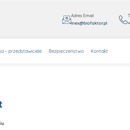
Home
Oferta
O Nas
Dystrybucja – pr
Adres Email
T
inex@biofaktor.pl
+
a – przedstawiciele
Bezpieczeństwo
Kontakt
t
iu