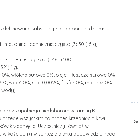
e zdefiniowane substancje o podobnym działaniu:
-metionina technicznie czysta (3c301) 5 g, L-
no-polietylenoglikolu (E484) 100 g,
21) 1 g.
e 0%, włókno surowe 0%, oleje i tłuszcze surowe 0%
 0,5%, wapń 0%, sód 0,002%, fosfor 0%, magnez 0%.
 wody).
e oraz zapobiega niedoborom witaminy K i
przede wszystkim na proces krzepnięcia krwi
G
ków krzepnięcia. Uczestniczy również w
w kościach) i w syntezie białka odpowiedzialnego