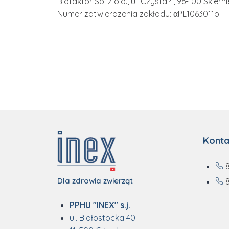
Biofaktor Sp. z o.o., ul. Czysta 4, 96-100 Skiern
Numer zatwierdzenia zakładu: αPL1063011p
Konta
Dla zdrowia zwierząt
8
PPHU "INEX" s.j.
ul. Białostocka 40