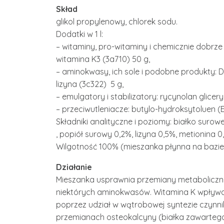
Skład
glikol propylenowy, chlorek sodu.
Dodatki w 1 l:
– witaminy, pro-witaminy i chemicznie dobrz
witamina K3 (3a710) 50 g,
– aminokwasy, ich sole i podobne produkty: DL
lizyna (3c322) 5 g,
– emulgatory i stabilizatory: rycynolan glicery
– przeciwutleniacze: butylo-hydroksytoluen (E3
Składniki analityczne i poziomy: białko surow
, popiół surowy 0,2%, lizyna 0,5%, metionina
Wilgotność 100% (mieszanka płynna na bazie
Działanie
Mieszanka usprawnia przemiany metaboliczn
niektórych aminokwasów. Witamina K wpływa 
poprzez udział w wątrobowej syntezie czynni
przemianach osteokalcyny (białka zawartego 