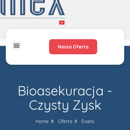
Nasza Oferta
O Nas
Dystrybucja – przedstawiciele
Bioasekuracja -
Czysty Zysk
Home
Oferta
Evans